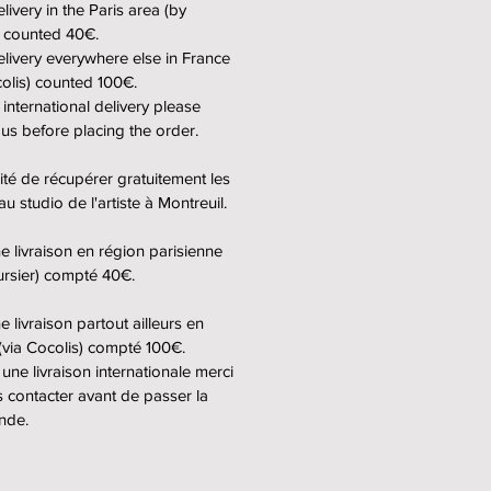
livery in the Paris area (by
 the exhibition and the place of
) counted 40€.
bition as well as the dates of
elivery everywhere else in France
t + signature of the artist.
colis) counted 100€.
 international delivery please
delivery :
 us before placing the order.
ity to pick up the work for free in
l, at the artist's studio.
lité de récupérer gratuitement les
livery in Paris area (by courier)
au studio de l'artiste à Montreuil.
d 40€.
livery in the rest of France (by
e livraison en région parisienne
) counted 100€.
ursier) compté 40€.
rnational delivery, please
 livraison partout ailleurs en
 us for a quote.
(via Cocolis) compté 100€.
 une livraison internationale merci
 contacter avant de passer la
nde.
rage très grand format issu de
tion "Pop Icons", qui s'est
du 19 mai 2022 au 18 septembre