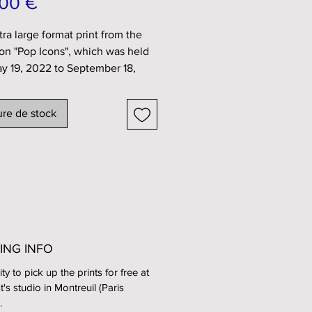
Prix
00 €
tra large format print from the
ion "Pop Icons", which was held
y 19, 2022 to September 18,
n the passages of Bercy Village
re de stock
copy.
the artwork : 195 x 130 cm =
51,18 inches.
aph printed on canvas pvc 450
intended for the outside,
ING INFO
t to the rain and the sun), and
led on a wooden frame.
ity to pick up the prints for free at
st's studio in Montreuil (Paris
back of the work is written the
.