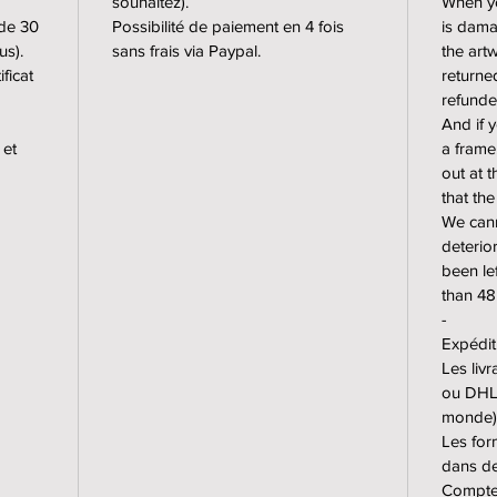
souhaitez).
When yo
 de 30
Possibilité de paiement en 4 fois
is dama
🇫🇷 Ed
us).
sans frais via Paypal.
the art
pour les
ficat
returne
premium
refunde
And if 
mat), 1
 et
a frame,
formats
out at t
5 sur pa
that th
exempla
We cann
sur pap
deterior
fine art
been lef
than 48
Petits 
-
Grands 
Expédit
Formats
Les liv
90x170
ou DHL 
monde)
Les for
Tirages
dans de
les pet
Comptez