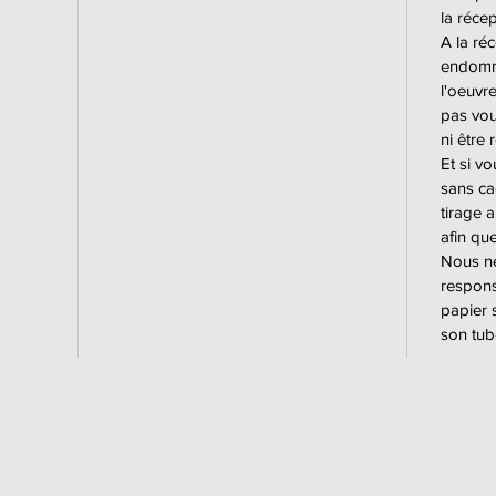
jusqu'à
la réce
encadré
A la réc
endomma
Deux fi
l'oeuvr
Premiu
pas vou
Photosa
ni être
Matte c
Et si v
sans ca
tirage 
Les tira
afin qu
laborat
Nous ne
respons
Pour le
papier s
sont co
son tub
d'alumi
dans un
mate.
Les for
dans de