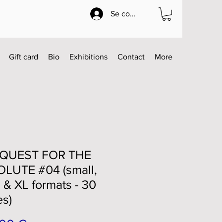
Se connecter
Gift card
Bio
Exhibitions
Contact
More
 QUEST FOR THE
LUTE #04 (small,
 & XL formats - 30
es)