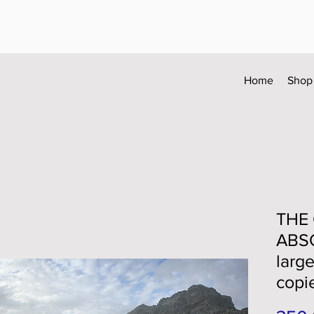
Home
Shop
THE
ABSO
large
copi