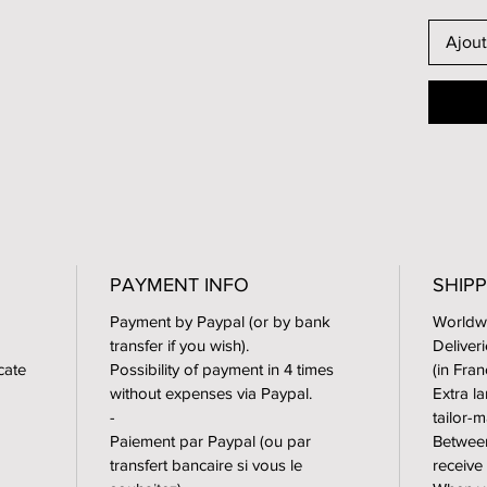
unframe
format 
Ajout
Two fin
satin p
Photosa
(Harman
Prints 
laborat
PAYMENT INFO
SHIPP
For fra
Payment by Paypal (or by bank
Worldwi
an alum
transfer if you wish).
Deliver
placed 
icate
Possibility of payment in 4 times
(in Fra
without expenses via Paypal.
Extra l
Extra l
-
tailor
tailor-
Paiement par Paypal (ou par
Between
transfert bancaire si vous le
receive
-