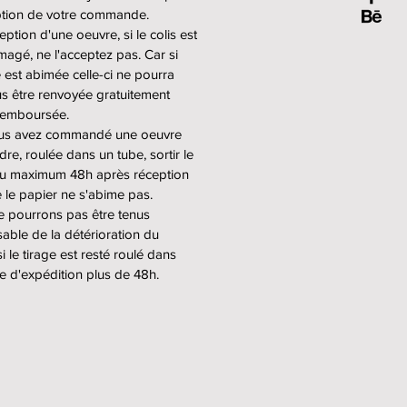
 3450€ (pour les formats géants
ption de votre commande.
s).
eption d'une oeuvre, si le colis est
gé, ne l'acceptez pas. Car si
nitions proposées : sur papier
e est abimée celle-ci ne pourra
m satiné (Premium Canson
s être renvoyée gratuitement
tin) ou Fine Art mat (Harman
 remboursée.
otton Smooth).
ous avez commandé une oeuvre
dre, roulée dans un tube, sortir le
au maximum 48h après réception
ges sont réalisés par le
e le papier ne s'abime pas.
oire Dupon à Paris.
 pourrons pas être tenus
able de la détérioration du
s oeuvres encadrées, celles-ci
i le tirage est resté roulé dans
ntrecollées sur une plaque
e d'expédition plus de 48h.
nium (sans verre) et placées
e "caisse américaine" noire
mats géants encadrés sont livrés
s caisses en bois sur mesure.