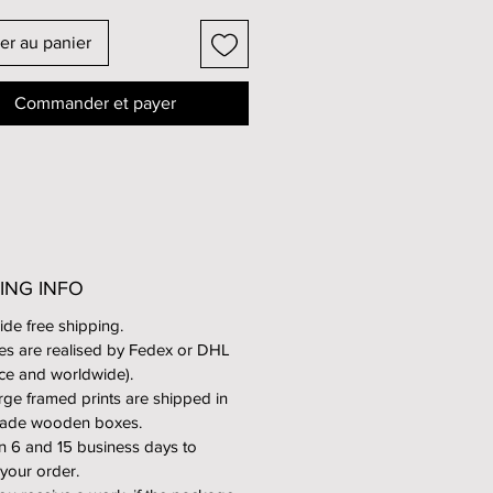
d) to 3450€ (for an extra large
framed).
er au panier
ishs proposed : on a Premium
Commander et payer
aper (Canson Premium
tin) or Fine Art matte paper
 Matte Cotton Smooth).
are produced by the photo
ory Dupon in Paris.
ING INFO
med prints, they are laminated on
de free shipping.
inium plate (without glass) and
ies are realised by Fedex or DHL
in black matt floater frames.
nce and worldwide).
arge framed prints are shipped in
arge framed prints are shipped in
-made wooden boxes.
made wooden boxes.
 6 and 15 business days to
 your order.