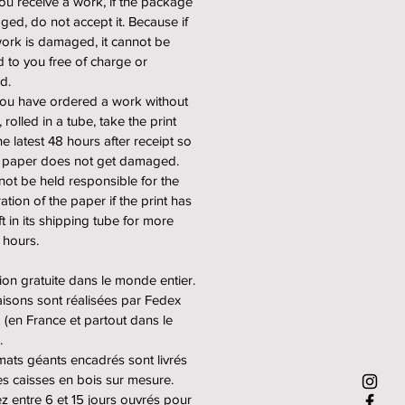
u receive a work, if the package
ged, do not accept it. Because if
ition limitée à 18 exemplaires
work is damaged, it cannot be
 petits formats (9 sur papier
d to you free of charge or
 satiné & 9 sur papier fine art
d.
you have ordered a work without
0 exemplaires pour les grands
 rolled in a tube, take the print
 (5 sur papier premium satiné &
he latest 48 hours after receipt so
pier fine art mat), et 2
e paper does not get damaged.
ires pour les formats géants (1
ot be held responsible for the
ier premium satiné & 1 sur papier
ation of the paper if the print has
 mat).
t in its shipping tube for more
 hours.
formats (Small) : 31x60cm.
formats (Large) : 63x120cm.
ion gratuite dans le monde entier.
 géants (Extra Large) :
raisons sont réalisées par Fedex
cm.
(en France et partout dans le
.
mats géants encadrés sont livrés
 vendus à partir de 350€ (pour
s caisses en bois sur mesure.
its formats non encadrés) et
 entre 6 et 15 jours ouvrés pour