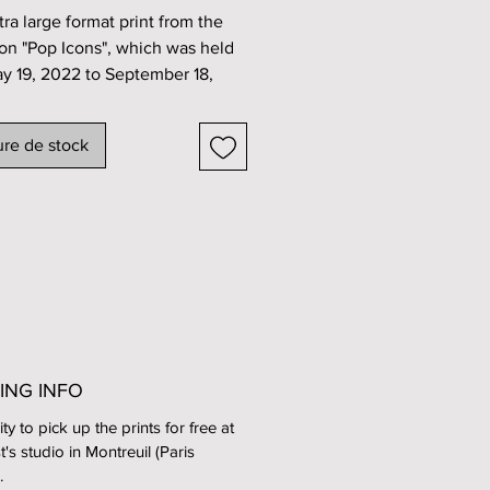
tra large format print from the
ion "Pop Icons", which was held
y 19, 2022 to September 18,
n the passages of Bercy Village
re de stock
copy.
the artwork : 146 x 97 cm =
 38,19 inches.
aph printed on canvas pvc 450
intended for the outside,
t to the rain and the sun), and
led on a wooden frame.
ING INFO
ity to pick up the prints for free at
back of the work is written the
st's studio in Montreuil (Paris
 the exhibition and the place of
.