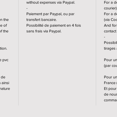
the exhi
without expenses via Paypal.
For a de
the even
-
courier
Paiement par Paypal, ou par
For a d
en the
transfert bancaire.
(via Co
For the 
ce of
Possibilité de paiement en 4 fois
And for
Possibil
of the
sans frais via Paypal.
contact
Montreui
-
For a de
Possibi
counte
tion.
tirages 
For a de
Cocolis
e pvc
Pour un
For inte
(par co
contact
m de
Pour une
-
n ainsi
France 
nature
Et pour
de nous
🇫🇷 Ti
comma
l'exposi
tenue, 
2022, d