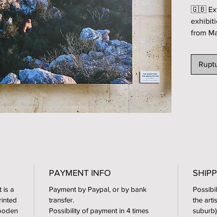
🇬🇧 Ex
exhibit
from Ma
2022, i
Paris.
Ruptu
Single 
Size of 
57,48 x
Photogr
grams (
resistan
PAYMENT INFO
assemb
SHIPP
t is a
Payment by Paypal, or by bank
Possibil
On the 
rinted
transfer.
the arti
name of
ooden
Possibility of payment in 4 times
suburb)