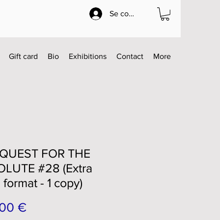
Se connecter
Gift card
Bio
Exhibitions
Contact
More
 QUEST FOR THE
LUTE #28 (Extra
 format - 1 copy)
Prix
00 €