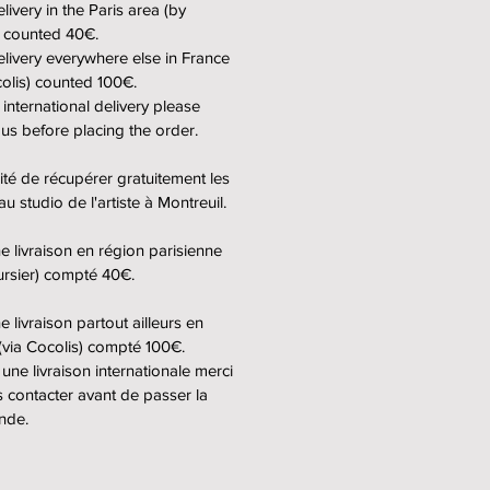
bition as well as the dates of
livery in the Paris area (by
t + signature of the artist.
) counted 40€.
elivery everywhere else in France
colis) counted 100€.
delivery :
 international delivery please
ity to pick up the work for free in
 us before placing the order.
l, at the artist's studio.
livery in Paris area (by courier)
lité de récupérer gratuitement les
d 40€.
au studio de l'artiste à Montreuil.
livery in the rest of France (by
) counted 100€.
e livraison en région parisienne
rnational delivery, please
ursier) compté 40€.
 us for a quote.
 livraison partout ailleurs en
(via Cocolis) compté 100€.
 une livraison internationale merci
 contacter avant de passer la
rage très grand format issu de
nde.
tion "Pop Icons", qui s'est
du 19 mai 2022 au 18 septembre
ans les passages de Bercy