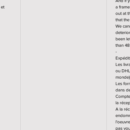
And if 
formats
 et
a frame,
out at t
Petit f
that th
Grand f
We cann
Format 
deterior
been lef
Tirages
than 48
-
les pet
Expédit
jusqu'à
Les liv
encadré
ou DHL 
monde)
Prix :
Les for
- Petit
dans de
- Petit
Comptez
- Grand
la réce
- Grand
A la réc
- Forma
endomma
- Forma
l'oeuvr
pas vou