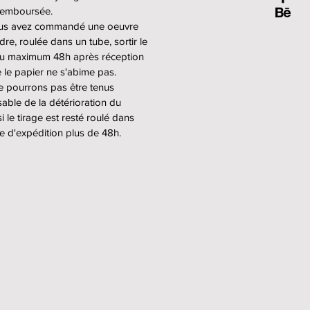
 remboursée.
vres sont imprimées sur un
ous avez commandé une oeuvre
Fine Art (Canson Baryté Platine).
dre, roulée dans un tube, sortir le
les tirages sont réalisés par le
au maximum 48h après réception
oire Dupon à Paris.
e le papier ne s'abime pas.
 pourrons pas être tenus
s oeuvres encadrées, celles-ci
able de la détérioration du
ntrecollées sur une plaque
i le tirage est resté roulé dans
nium et placées dans un cadre
e d'expédition plus de 48h.
e (sans verre).