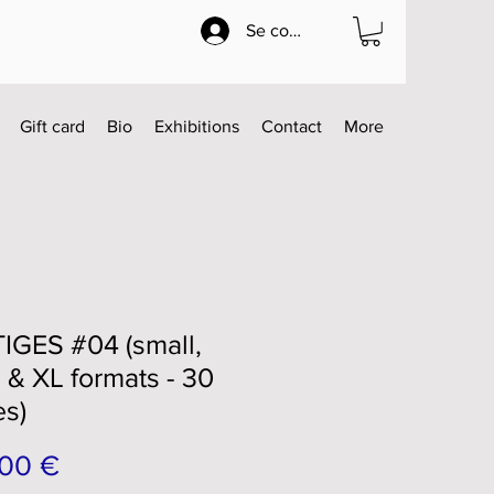
Se connecter
Gift card
Bio
Exhibitions
Contact
More
IGES #04 (small,
 & XL formats - 30
es)
Prix
00 €