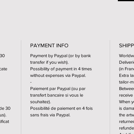
- Large
- Large
- Extra
- Extra
Artwork
(Canson
PAYMENT INFO
SHIPP
prints 
 30
Payment by Paypal (or by bank
Worldwi
laborat
transfer if you wish).
Deliver
icate
Possibility of payment in 4 times
(in Fra
For fra
without expenses via Paypal.
Extra l
an alum
-
tailor
oak fra
Paiement par Paypal (ou par
Between
transfert bancaire si vous le
receive
souhaitez).
-
When yo
 de 30
Possibilité de paiement en 4 fois
is dama
us).
sans frais via Paypal.
the art
🇫🇷 Ed
ficat
returne
en peti
refunde
grands 