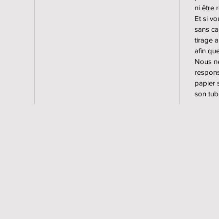
ni être
Les oeu
Et si v
papier 
sans ca
Et tous 
tirage 
laborat
afin qu
Nous ne
Pour le
respons
sont co
papier s
d'alumi
son tub
en chên