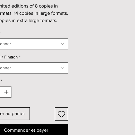
mited editions of 8 copies in
rmats, 14 copies in large formats,
opies in extra large formats.
*
ormat : 40x60cm (=
3,62inches).
ionner
ormat : 60x90cm (=
5,43inches).
 / Finition
*
arge format : 80x120cm (=
ionner
7,24inches).
*
sold from 300€ (for a small format
d) to 2500€ (for an extra large
framed).
er au panier
 format unframed = 350€
 format framed = 600€
Commander et payer