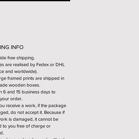
 format unframed = 900€
 format framed = 1400€
 large format unframed = 1900€
 large format framed = 2700€
s are printed on a Fine Art Paper
 Baryta Platine). And all the
ING INFO
are produced by the photo
de free shipping.
ory Dupon in Paris.
ies are realised by Fedex or DHL
nce and worldwide).
med prints, they are laminated on
arge framed prints are shipped in
inium plate and placed in an
-made wooden boxes.
me (without glass).
 6 and 15 business days to
 your order.
u receive a work, if the package
ged, do not accept it. Because if
work is damaged, it cannot be
itions limitées à 8 exemplaires
d to you free of charge or
ts formats, 14 exemplaires en
d.
formats, et 8 exemplaires en