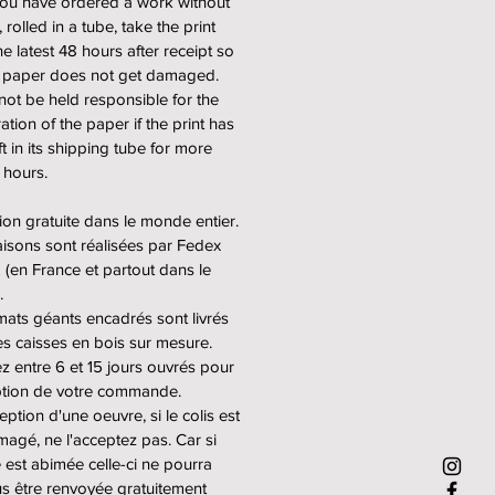
you have ordered a work without
 géants.
 rolled in a tube, take the print
he latest 48 hours after receipt so
ormat (Small) : 40x60cm.
e paper does not get damaged.
ormat (Large) : 60x90cm.
ot be held responsible for the
géant (Extra Large) : 80x120cm.
ation of the paper if the print has
t in its shipping tube for more
 vendus à partir de 300€ (pour
 hours.
its formats non encadrés) et
ion gratuite dans le monde entier.
 2500€ (pour les formats géants
raisons sont réalisées par Fedex
s).
(en France et partout dans le
.
mats géants encadrés sont livrés
 format sans cadre = 350€
s caisses en bois sur mesure.
 format encadré = 600€
 entre 6 et 15 jours ouvrés pour
 format sans cadre = 900€
ption de votre commande.
 format encadré = 1400€
eption d'une oeuvre, si le colis est
t géant sans cadre = 1900€
gé, ne l'acceptez pas. Car si
t géant encadré = 2700€
e est abimée celle-ci ne pourra
s être renvoyée gratuitement